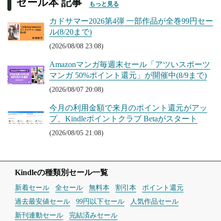
セール本 記事
もっと見る
カドサマー2026第4弾 一部作品が全巻99円セー
ル(8/20まで)
(2026/08/08 23:08)
Amazonマンガ毎週末セール「アツいスポーツ
マンガ 50%ポイント還元」が開催中(8/9まで)
(2026/08/07 20:08)
今月の利用金額で来月のポイント還元がアッ
プ、Kindleポイントクラブ Betaがスタート
(2026/08/05 21:08)
Kindleの種類別セール一覧
新着セール
全セール
無料本
割引本
ポイント還元
過去最安値セール
99円以下セール
人気作品セール
新刊連動セール
完結済みセール