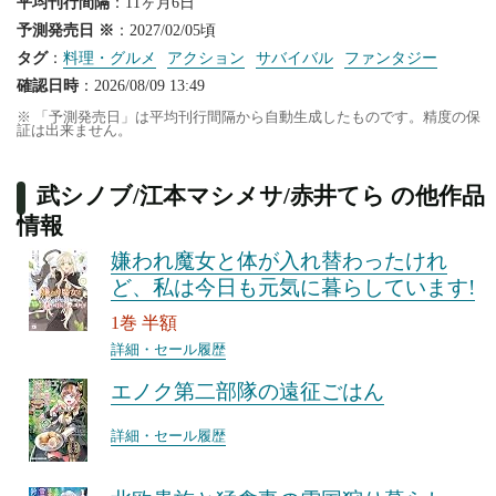
平均刊行間隔
：11ヶ月6日
予測発売日 ※
：2027/02/05頃
タグ
：
料理・グルメ
アクション
サバイバル
ファンタジー
確認日時
：2026/08/09 13:49
※ 「予測発売日」は平均刊行間隔から自動生成したものです。精度の保
証は出来ません。
武シノブ/江本マシメサ/赤井てら の他作品
情報
嫌われ魔女と体が入れ替わったけれ
ど、私は今日も元気に暮らしています!
1巻 半額
詳細・セール履歴
エノク第二部隊の遠征ごはん
詳細・セール履歴