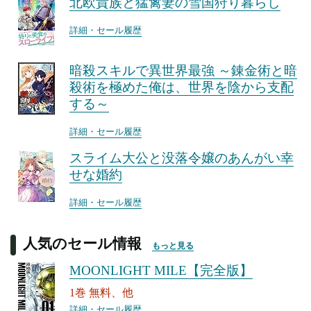
北欧貴族と猛禽妻の雪国狩り暮らし
詳細・セール履歴
暗殺スキルで異世界最強 ～錬金術と暗
殺術を極めた俺は、世界を陰から支配
する～
詳細・セール履歴
スライム大公と没落令嬢のあんがい幸
せな婚約
詳細・セール履歴
人気のセール情報
もっと見る
MOONLIGHT MILE【完全版】
1巻 無料、他
詳細・セール履歴