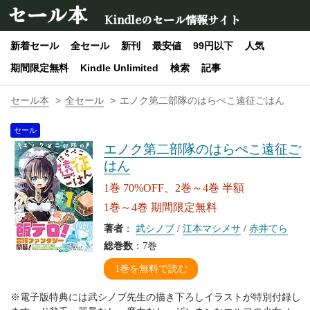
セール本
Kindleのセール情報サイト
新着セール
全セール
新刊
最安値
99円以下
人気
期間限定無料
Kindle Unlimited
検索
記事
セール本
全セール
エノク第二部隊のはらぺこ遠征ごはん
セール
エノク第二部隊のはらぺこ遠征ご
はん
1巻 70%OFF、2巻～4巻 半額
1巻～4巻 期間限定無料
著者
：
武シノブ
/
江本マシメサ
/
赤井てら
総巻数
：7巻
1巻を無料で読む
※電子版特典には武シノブ先生の描き下ろしイラストが特別付録し