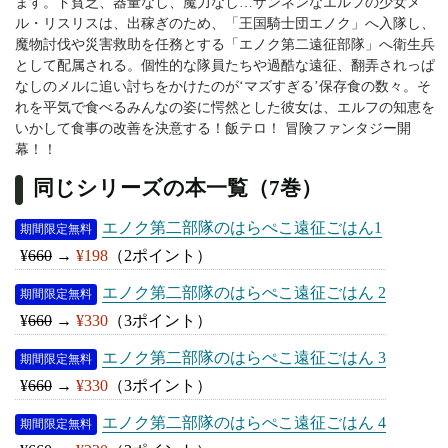
ます。ド貧乏、器量なし、魔力なし…ザンネンなエルフの少女メ
ル・リスリスは、出稼ぎのため、「王国騎士団エノク」へ入隊し、
魔物討伐や災害救助を任務とする「エノク第二遠征部隊」へ衛生兵
として配属される。個性的な隊員たちや過酷な遠征、翻弄されっぱ
なしのメルに追い討ちをかけたのが‘マズすぎる’保存食の数々。そ
れを平気で食べるみんなの姿に愕然とした彼女は、エルフの知恵を
いかして食事の改善を決意する！飯テロ！ 冒険ファンタジー開
幕！！
同じシリーズの本一覧（7巻）
エノク第二部隊のはらぺこ遠征ごはん1
期間限定無料
¥
660
→
¥198
（2ポイント）
エノク第二部隊のはらぺこ遠征ごはん 2
期間限定無料
¥
660
→
¥330
（3ポイント）
エノク第二部隊のはらぺこ遠征ごはん 3
期間限定無料
¥
660
→
¥330
（3ポイント）
エノク第二部隊のはらぺこ遠征ごはん 4
期間限定無料