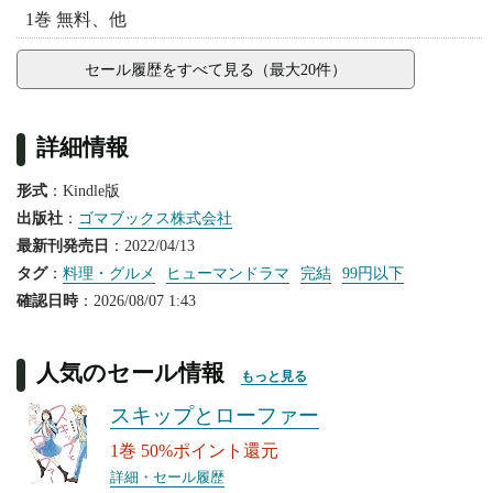
1巻 無料、他
セール履歴をすべて見る（最大20件）
詳細情報
形式
：Kindle版
出版社
：
ゴマブックス株式会社
最新刊発売日
：2022/04/13
タグ
：
料理・グルメ
ヒューマンドラマ
完結
99円以下
確認日時
：2026/08/07 1:43
人気のセール情報
もっと見る
スキップとローファー
1巻 50%ポイント還元
詳細・セール履歴