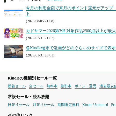
今月の利用金額で来月のポイント還元がアップ、Kin
ト
(2026/08/05 21:08)
カドサマー2026第3弾 対象作品2500点以上が最大50
(2026/07/31 21:07)
各Kindle端末で漫画がどのぐらいのサイズで表
(2025/01/31 23:01)
Kindleの種類別セール一覧
新着セール
全セール
無料本
割引本
ポイント還元
過去最安
常設セール・読み放題
日替りセール
月替りセール
期間限定無料
Kindle Unlimited
Pr
その他リンク