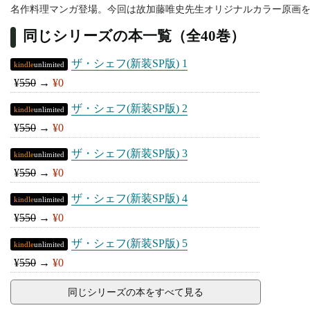
名作料理マンガ登場。今回は故加藤唯史先生オリジナルカラー原画
同じシリーズの本一覧（全40巻）
ザ・シェフ(新装SP版) 1
kindle
unlimited
¥
550
→
¥0
ザ・シェフ(新装SP版) 2
kindle
unlimited
¥
550
→
¥0
ザ・シェフ(新装SP版) 3
kindle
unlimited
¥
550
→
¥0
ザ・シェフ(新装SP版) 4
kindle
unlimited
¥
550
→
¥0
ザ・シェフ(新装SP版) 5
kindle
unlimited
¥
550
→
¥0
同じシリーズの本をすべて見る