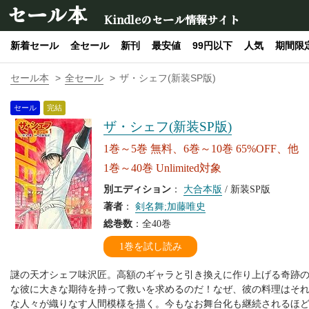
セール本
Kindleのセール情報サイト
新着セール
全セール
新刊
最安値
99円以下
人気
期間限
セール本
全セール
ザ・シェフ(新装SP版)
セール
完結
ザ・シェフ(新装SP版)
1巻～5巻 無料、6巻～10巻 65%OFF、他
1巻～40巻 Unlimited対象
別エディション
：
大合本版
/ 新装SP版
著者
：
剣名舞;加藤唯史
総巻数
：全40巻
1巻を試し読み
謎の天才シェフ味沢匠。高額のギャラと引き換えに作り上げる奇跡
な彼に大きな期待を持って救いを求めるのだ！なぜ、彼の料理はそ
な人々が織りなす人間模様を描く。今もなお舞台化も継続されるほ