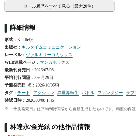
セール履歴をすべて見る（最大20件）
詳細情報
形式
：Kindle版
出版社
：
キルタイムコミュニケーション
レーベル
：
ヴァルキリーコミックス
WEB連載ページ
：
マンガボックス
最新刊発売日
：2026/07/08
平均刊行間隔
：2ヶ月29日
予測発売日 ※
：2026/10/05頃
タグ
：
チート
アクション
異世界転生
バトル
ファンタジー
ラブ
確認日時
：2026/08/08 1:45
※ 「予測発売日」は平均刊行間隔から自動生成したものです。精度の保
林達永/金光鉉 の他作品情報