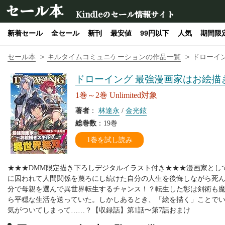
セール本
Kindleのセール情報サイト
新着セール
全セール
新刊
最安値
99円以下
人気
期間限
セール本
キルタイムコミュニケーションの作品一覧
ドローイ
ドローイング 最強漫画家はお絵描
1巻～2巻 Unlimited対象
著者
：
林達永
/
金光鉉
総巻数
：19巻
1巻を試し読み
★★★DMM限定描き下ろしデジタルイラスト付き★★★漫画家とし
に囚われて人間関係を蔑ろにし続けた自分の人生を後悔しながら死
分で母親を選んで異世界転生するチャンス！？転生した彰は剣術も
ら平穏な生活を送っていた。しかしあるとき、「絵を描く」ことで
気がついてしまって……？【収録話】第1話〜第7話おまけ