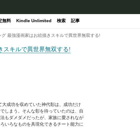
定無料
Kindle Unlimited
検索
記事
ング 最強漫画家はお絵描きスキルで異世界無双する!
きスキルで異世界無双する!
て大成功を収めていた神代彰は、成功だけ
んでしまう。そんな彰を待っていたのは、自
魔法もダメダメだったが、家族に愛されなが
いろいろなものを具現化できるチート能力に