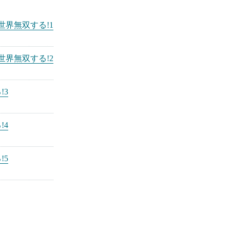
界無双する!1
界無双する!2
!3
!4
!5