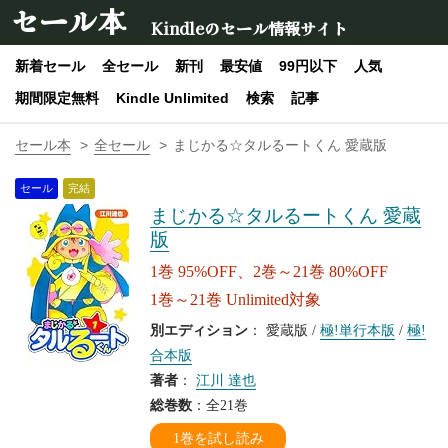
セール本
Kindleのセール情報サイト
新着セール
全セール
新刊
最安値
99円以下
人気
期間限定無料
Kindle Unlimited
検索
記事
セール本
全セール
まじかる☆タルるートくん 愛蔵版
セール
完結
まじかる☆タルるートくん 愛蔵
版
1巻 95%OFF、2巻～21巻 80%OFF
1巻～21巻 Unlimited対象
別エディション
： 愛蔵版 /
極!単行本版
/
極!
合本版
著者
：
江川 達也
総巻数
：全21巻
1巻を試し読み