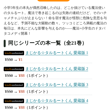
小学5年生の本丸が偶然召喚したのは、どこか抜けている魔法使い
のタルるート。魔法で巻き起こるのは失敗の連続だけど、そのハチ
ャメチャぶりが止まらない！命を宿す魔法が怪獣に危険な意思を与
えるなど、予測不能な大騒動の数々。ツッコミどころ満載の魔法の
毎日は、本丸にどんな影響を与えるのか――魔法×小学生のドタバ
タコメディ開幕！
同じシリーズの本一覧（全21巻）
まじかる☆タルるートくん 愛蔵版 1
kindle
unlimited
¥
550
→
¥1
まじかる☆タルるートくん 愛蔵版 2
kindle
unlimited
¥
550
→
¥88
（1ポイント）
まじかる☆タルるートくん 愛蔵版 3
kindle
unlimited
¥
550
→
¥88
（1ポイント）
まじかる☆タルるートくん 愛蔵版 4
kindle
unlimited
¥
550
→
¥88
（1ポイント）