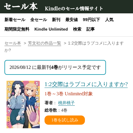
セール本
Kindleのセール情報サイト
新着セール
全セール
新刊
最安値
99円以下
人気
期間限定無料
Kindle Unlimited
検索
記事
セール本
芳文社の作品一覧
1:2交際はラブコメに入ります
か?
2026/08/12 に最新刊
4巻
がリリース予定です
1:2交際はラブコメに入りますか?
1巻～3巻 Unlimited対象
著者
：
桃井桃子
総巻数
：4巻
1巻を試し読み