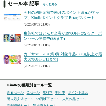
セール本 記事
もっと見る
今月の利用金額で来月のポイント還元がアッ
プ、Kindleポイントクラブ Betaがスタート
(2026/08/05 21:08)
集英社でほとんど全巻が39%OFFになるクーポ
ンセール開催中(8/6まで)
(2026/08/03 21:08)
カドサマー2026第3弾 対象作品2500点以上が最
大50%OFF(8/13まで)
(2026/07/31 21:07)
Kindleの種類別セール一覧
新着セール
全セール
無料本
割引本
ポイント還元
過去最安値セール
99円以下セール
人気作品セール
新刊連動セール
完結済みセール