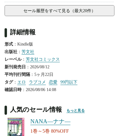
セール履歴をすべて見る（最大20件）
詳細情報
形式
：Kindle版
出版社
：
芳文社
レーベル
：
芳文社コミックス
新刊発売日
：2026/08/12
平均刊行間隔
：5ヶ月22日
タグ
：
エロ
ラブコメ
恋愛
99円以下
確認日時
：2026/08/06 14:08
人気のセール情報
もっと見る
NANA―ナナ―
1巻～5巻 80%OFF