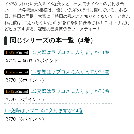
イジめられたい美女＆ドSな美女と、三人でナイショのお付き合
い…！ 大学職員の相模は、優しい先輩の持田に憧れている。ある
日、持田の同期・大宮に「持田の喜ぶこと知りたくない？」と言わ
れた彼は、’えっちないたずら’をする係に任命され！？ オトナだけ
どピュアすぎる、秘密の三角関係ラブコメディー！
同じシリーズの本一覧（4巻）
1:2交際はラブコメに入りますか? 1巻
kindle
unlimited
¥
715
→
¥693
（7ポイント）
1:2交際はラブコメに入りますか? 2巻
kindle
unlimited
¥770
（8ポイント）
1:2交際はラブコメに入りますか? 3巻
kindle
unlimited
¥770
（8ポイント）
1:2交際はラブコメに入りますか? 4巻
¥770
（8ポイント）