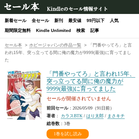
セール本
Kindleのセール情報サイト
新着セール
全セール
新刊
最安値
99円以下
人気
期間限定無料
Kindle Unlimited
検索
記事
セール本
ホビージャパンの作品一覧
「門番やってろ」と言
われ15年、突っ立ってる間に俺の魔力が9999(最強)に育ってまし
た
「門番やってろ」と言われ15年、
突っ立ってる間に俺の魔力が
9999(最強)に育ってました
セールが開催されていません
前回セール
：2026/05/09（91日前）
著者
：
カラスBTK
/
はり太郎
/
まさキチ
総巻数
：3巻
1巻を試し読み