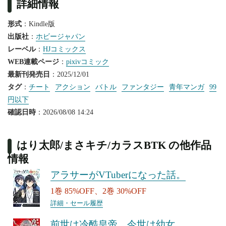
詳細情報
形式
：Kindle版
出版社
：
ホビージャパン
レーベル
：
HJコミックス
WEB連載ページ
：
pixivコミック
最新刊発売日
：2025/12/01
タグ
：
チート
アクション
バトル
ファンタジー
青年マンガ
99
円以下
確認日時
：2026/08/08 14:24
はり太郎/まさキチ/カラスBTK の他作品
情報
アラサーがVTuberになった話。
1巻 85%OFF、2巻 30%OFF
詳細・セール履歴
前世は冷酷皇帝、今世は幼女