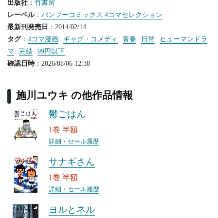
出版社
：
竹書房
レーベル
：
バンブーコミックス 4コマセレクション
最新刊発売日
：2014/02/14
タグ
：
4コマ漫画
ギャグ・コメディ
青春
日常
ヒューマンドラ
マ
完結
99円以下
確認日時
：2026/08/06 12:38
施川ユウキ の他作品情報
鬱ごはん
1巻 半額
詳細・セール履歴
サナギさん
1巻 半額
詳細・セール履歴
ヨルとネル