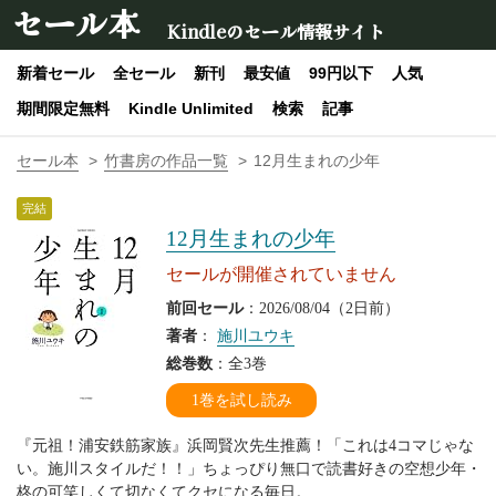
セール本
Kindleのセール情報サイト
新着セール
全セール
新刊
最安値
99円以下
人気
期間限定無料
Kindle Unlimited
検索
記事
セール本
竹書房の作品一覧
12月生まれの少年
完結
12月生まれの少年
セールが開催されていません
前回セール
：2026/08/04（2日前）
著者
：
施川ユウキ
総巻数
：全3巻
1巻を試し読み
『元祖！浦安鉄筋家族』浜岡賢次先生推薦！「これは4コマじゃな
い。施川スタイルだ！！」ちょっぴり無口で読書好きの空想少年・
柊の可笑しくて切なくてクセになる毎日。