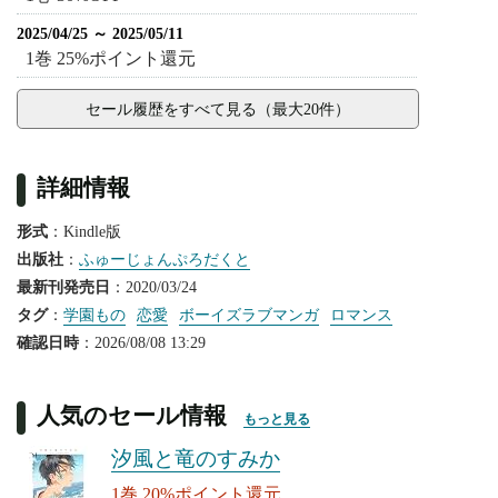
2025/04/25 ～ 2025/05/11
1巻 25%ポイント還元
セール履歴をすべて見る（最大20件）
詳細情報
形式
：Kindle版
出版社
：
ふゅーじょんぷろだくと
最新刊発売日
：2020/03/24
タグ
：
学園もの
恋愛
ボーイズラブマンガ
ロマンス
確認日時
：2026/08/08 13:29
人気のセール情報
もっと見る
汐風と竜のすみか
1巻 20%ポイント還元