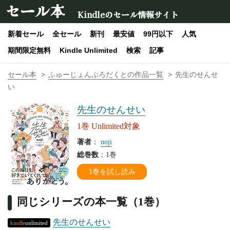
セール本
Kindleのセール情報サイト
新着セール
全セール
新刊
最安値
99円以下
人気
期間限定無料
Kindle Unlimited
検索
記事
セール本
ふゅーじょんぷろだくとの作品一覧
先生のせんせ
い
先生のせんせい
1巻 Unlimited対象
著者
：
noji
総巻数
：1巻
1巻を試し読み
同じシリーズの本一覧（1巻）
先生のせんせい
kindle
unlimited